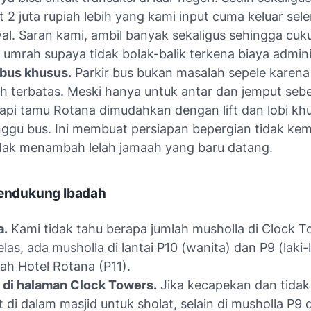
t 2 juta rupiah lebih yang kami input cuma keluar se
yal. Saran kami, ambil banyak sekaligus sehingga cu
i umrah supaya tidak bolak-balik terkena biaya admini
 bus khusus.
Parkir bus bukan masalah sepele karena 
 terbatas. Meski hanya untuk antar dan jemput sebe
tapi tamu Rotana dimudahkan dengan lift dan lobi kh
gu bus. Ini membuat persiapan bepergian tidak ke
dak menambah lelah jamaah yang baru datang.
Pendukung Ibadah
a.
Kami tidak tahu berapa jumlah musholla di Clock T
elas, ada musholla di lantai P10 (wanita) dan P9 (laki-
ah Hotel Rotana (P11).
 di halaman Clock Towers.
Jika kecapekan dan tida
 di dalam masjid untuk sholat, selain di musholla P9 