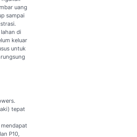
lembar uang
kup sampai
strasi.
lahan di
lum keluar
usus untuk
mrungsung
owers.
laki) tepat
k mendapat
dan P10,