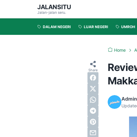
JALANSITU
Jalan-jalan seru.
DALAM NEGERI
LUAR NEGERI
UMROH
Home
A
Revie
Makka
Admin
Update