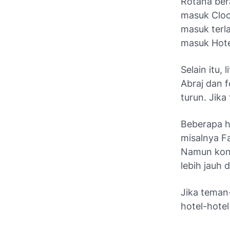
Rotana ber
masuk Cloc
masuk terla
masuk Hote
Selain itu,
Abraj dan 
turun. Jika
Beberapa ho
misalnya F
Namun kons
lebih jauh
Jika teman
hotel-hote