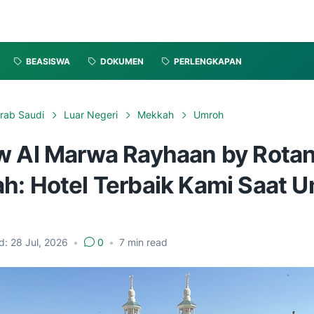
BEASISWA
DOKUMEN
PERLENGKAPAN
rab Saudi
Luar Negeri
Mekkah
Umroh
w Al Marwa Rayhaan by Rota
h: Hotel Terbaik Kami Saat 
d:
28 Jul, 2026
•
0
•
7
min read