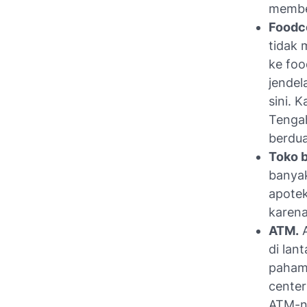
membel
Foodco
tidak 
ke foo
jendel
sini. 
Tengah
berdua
Toko 
banyak
apote
karena
ATM.
A
di lan
paham 
center
ATM-ny