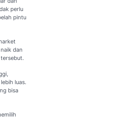
uar dan
dak perlu
belah pintu
market
 naik dan
 tersebut.
ggi,
ebih luas.
ng bisa
emilih