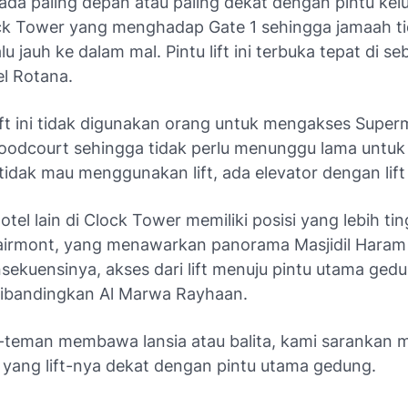
ada paling depan atau paling dekat dengan pintu kel
k Tower yang menghadap Gate 1 sehingga jamaah ti
lu jauh ke dalam mal. Pintu lift ini terbuka tepat di se
l Rotana.
 lift ini tidak digunakan orang untuk mengakses Super
foodcourt sehingga tidak perlu menunggu lama untuk
 tidak mau menggunakan lift, ada elevator dengan lift
tel lain di Clock Tower memiliki posisi yang lebih tin
airmont, yang menawarkan panorama Masjidil Haram l
ekuensinya, akses dari lift menuju pintu utama gedu
 dibandingkan Al Marwa Rayhaan.
-teman membawa lansia atau balita, kami sarankan m
l yang lift-nya dekat dengan pintu utama gedung.