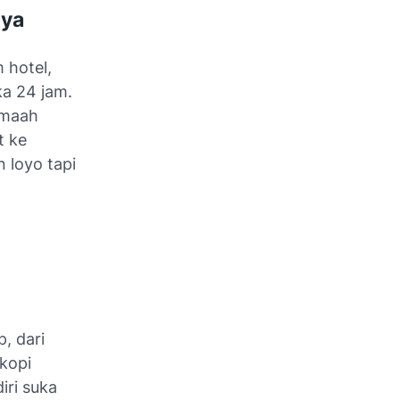
nya
 hotel,
ka 24 jam.
jamaah
t ke
 loyo tapi
, dari
kopi
iri suka