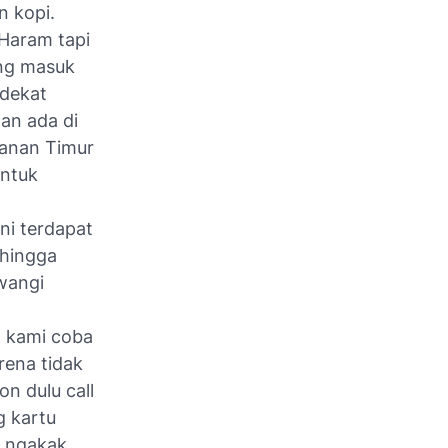
n kopi.
 Haram tapi
ung masuk
 dekat
an ada di
kanan Timur
untuk
ni terdapat
 hingga
wangi
h kami coba
rena tidak
n dulu call
 kartu
s ngakak