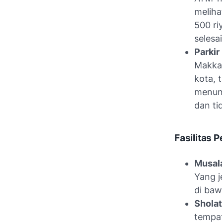
meliha
500 ri
selesa
Parkir
Makkah
kota, 
menung
dan ti
Fasilitas 
Musal
Yang j
di baw
Sholat
tempat