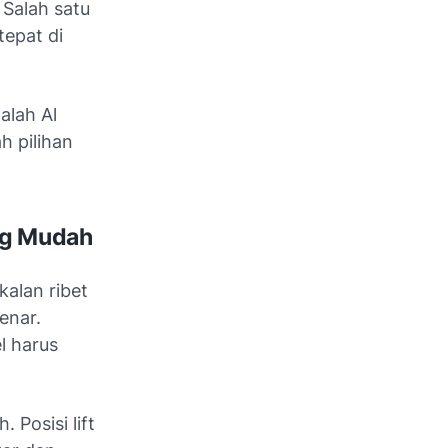
 Salah satu
tepat di
alah Al
h pilihan
ng Mudah
alan ribet
enar.
l harus
 Posisi lift