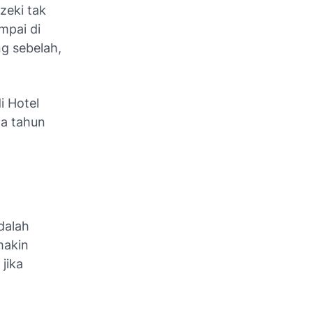
zeki tak
mpai di
g sebelah,
i Hotel
da tahun
dalah
makin
jika