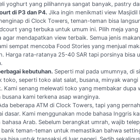
i yoghurt yang pilihannya sangat banyak, pastry da
urt di P3 dan P4.
Jika ingin menikmati view Masjidil
menginap di Clock Towers, teman-teman bisa langs
dcourt yang terbuka untuk umum ini. Pilih meja yang
a agar mendapatkan view terbaik. Semua jenis makan
Kami sempat mencoba Food Stories yang menjual ma
. Harga rata-ratanya 25-40 SAR tapi porsinya bisa 
.
berbagai kebutuhan.
Seperti mal pada umumnya, di si
 toko, seperti toko alat salat, busana, minyak wangi
k. Kami senang melewati toko yang membakar dupa 
 busana kami terkena asap wanginya.
da beberapa ATM di Clock Towers, tapi yang perna
tai dasar. Kami menggunakan mode bahasa Inggris ka
bahasa Arab. Sebelum berangkat umrah, wajib telepo
 bank teman-teman untuk memastikan bahwa setting
a bisa untuk transaksi di luar negeri. Sedih sekaligu