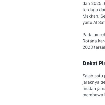
dan 2025.
terduga da
Makkah. Se
yaitu Al S
Pada umroh
Rotana kare
2023 terse
Dekat Pi
Salah satu
jaraknya d
mudah jama
membawa la