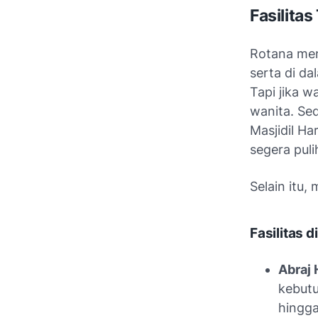
Fasilita
Rotana menj
serta di d
Tapi jika w
wanita. Sed
Masjidil Ha
segera puli
Selain itu,
Fasilitas 
Abraj 
kebutu
hingga