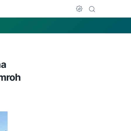
na
Umroh