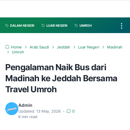
DALAM NEGERI
LUAR NEGERI
UMROH
Home
Arab Saudi
Jeddah
Luar Negeri
Madinah
Umroh
Pengalaman Naik Bus dari
Madinah ke Jeddah Bersama
Travel Umroh
Admin
Updated:
13 May, 2026
•
0
6
min read