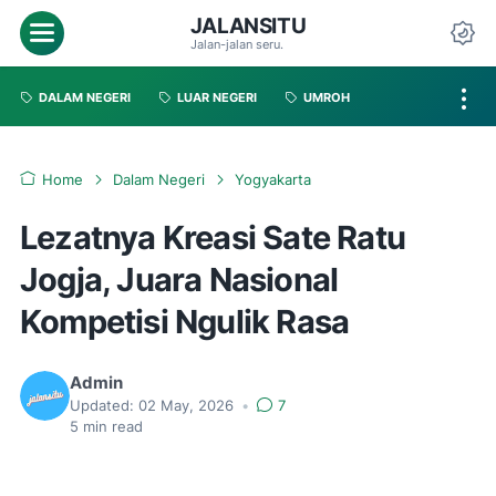
JALANSITU
Jalan-jalan seru.
DALAM NEGERI
LUAR NEGERI
UMROH
Home
Dalam Negeri
Yogyakarta
Lezatnya Kreasi Sate Ratu
Jogja, Juara Nasional
Kompetisi Ngulik Rasa
Admin
Updated:
02 May, 2026
•
7
5
min read