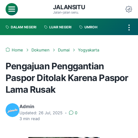
JALANSITU
Jalan-jalan seru.
DALAM NEGERI
LUAR NEGERI
UMROH
Home
Dokumen
Dumai
Yogyakarta
Pengajuan Penggantian
Paspor Ditolak Karena Paspor
Lama Rusak
Admin
Updated:
26 Jul, 2025
•
0
3
min read