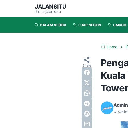
JALANSITU
Jalan-jalan seru.
DALAM NEGERI
LUAR NEGERI
UMROH
Home
K
Penga
Kuala
Tower
Admin
Update