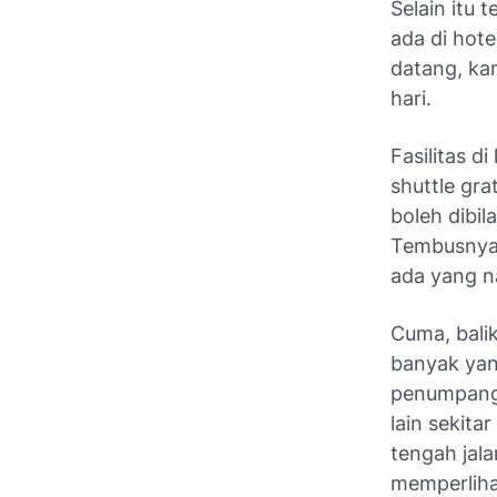
Selain itu 
ada di hote
datang, ka
hari.
Fasilitas d
shuttle gra
boleh dibil
Tembusnya d
ada yang n
Cuma, bali
banyak yan
penumpang 
lain sekita
tengah jal
memperliha