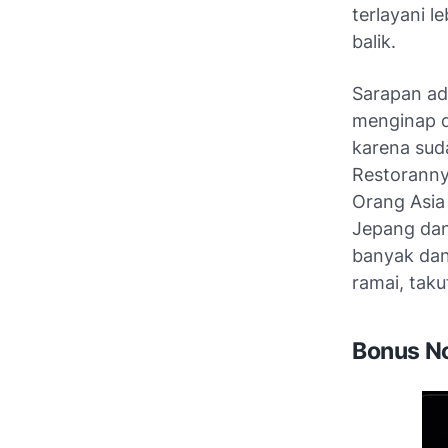
terlayani l
balik.
Sarapan ad
menginap d
karena sud
Restoranny
Orang Asia
Jepang dan
banyak dan
ramai, taku
Bonus No