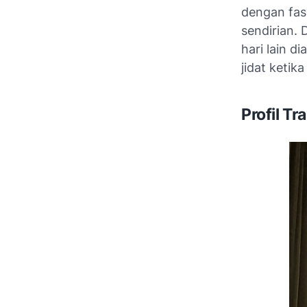
dengan fasi
sendirian. 
hari lain d
jidat keti
Profil Tr