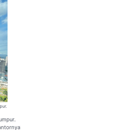
pur.
umpur.
kantornya