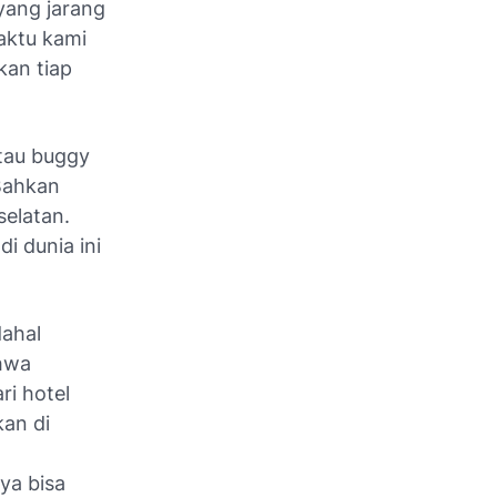
 yang jarang
Waktu kami
kan tiap
atau buggy
 Bahkan
selatan.
i dunia ini
dahal
ahwa
ri hotel
kan di
ya bisa