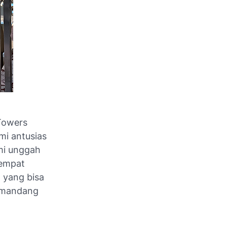
Towers
mi antusias
ami unggah
Tempat
 yang bisa
memandang