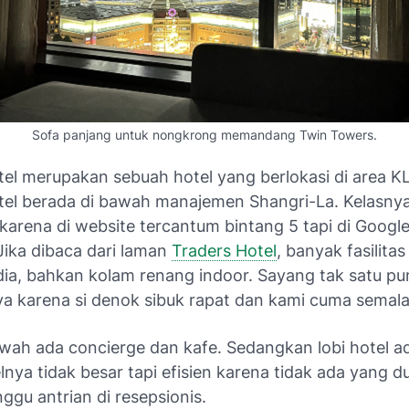
Sofa panjang untuk nongkrong memandang Twin Towers.
tel merupakan sebuah hotel yang berlokasi di area K
tel berada di bawah manajemen Shangri-La. Kelasnya
 karena di website tercantum bintang 5 tapi di Googl
Jika dibaca dari laman
Traders Hotel
, banyak fasilita
dia, bahkan kolam renang indoor. Sayang tak satu pu
 karena si denok sibuk rapat dan kami cuma semal
awah ada concierge dan kafe. Sedangkan lobi hotel ada
elnya tidak besar tapi efisien karena tidak ada yang 
gu antrian di resepsionis.