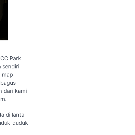
LCC Park.
 sendiri
e map
s bagus
n dari kami
am.
 di lantai
duduk-duduk