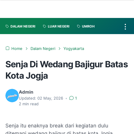
DALAM NEGERI
LUAR NEGERI
UMROH
Home
Dalam Negeri
Yogyakarta
Senja Di Wedang Bajigur Batas
Kota Jogja
Admin
Updated:
02 May, 2026
•
1
2
min read
Senja itu enaknya break dari kegiatan dulu
ditemani wedang bajigur di batas kota Jogja.