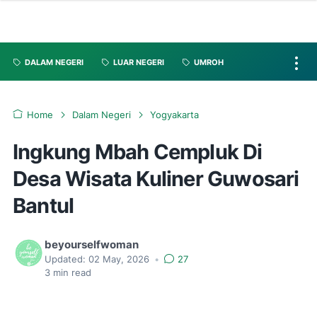
DALAM NEGERI
LUAR NEGERI
UMROH
Home
Dalam Negeri
Yogyakarta
Ingkung Mbah Cempluk Di
Desa Wisata Kuliner Guwosari
Bantul
beyourselfwoman
Updated:
02 May, 2026
•
27
3
min read