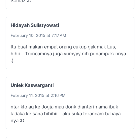
Sama2 :D
Hidayah Sulistyowati
February 10, 2015 at 7:17 AM
Itu buat makan empat orang cukup gak mak Lus,
hihii... Trancamnya juga yumyyy nih penampakannya
:)
Uniek Kaswarganti
February 11, 2015 at 2:16 PM
ntar klo aq ke Jogja mau donk dianterin ama ibuk
ladaka ke sana hihihii... aku suka terancam bahaya
nya :D