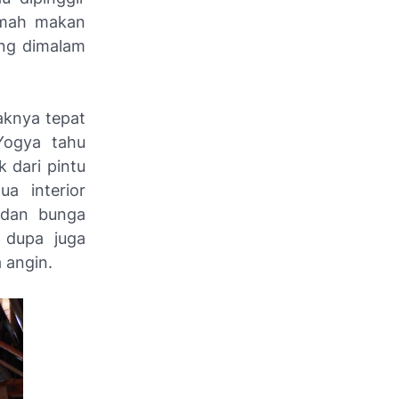
umah makan
ng dimalam
aknya tepat
Yogya tahu
 dari pintu
a interior
 dan bunga
 dupa juga
 angin.