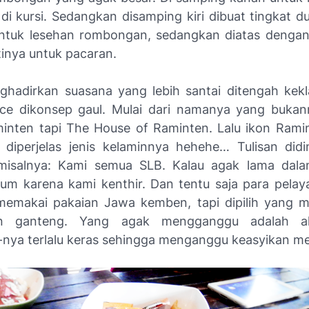
 di kursi. Sedangkan disamping kiri dibuat tingkat d
ntuk lesehan rombongan, sedangkan diatas dengan
tinya untuk pacaran.
hadirkan suasana yang lebih santai ditengah kekla
ice dikonsep gaul. Mulai dari namanya yang buka
nten tapi The House of Raminten. Lalu ikon Ramin
 diperjelas jenis kelaminnya hehehe… Tulisan did
 misalnya: Kami semua SLB. Kalau agak lama dal
um karena kami kenthir. Dan tentu saja para pela
emakai pakaian Jawa kemben, tapi dipilih yang m
an ganteng. Yang agak mengganggu adalah al
nya terlalu keras sehingga menganggu keasyikan m