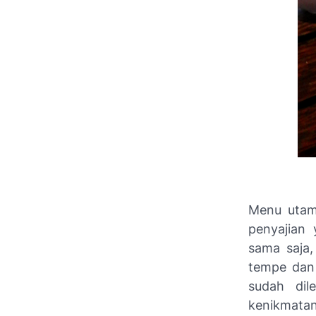
Menu utam
penyajian 
sama saja,
tempe dan 
sudah dil
kenikmatan