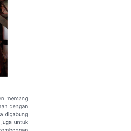
ten memang
ehan dengan
sa digabung
 juga untuk
k rombongan