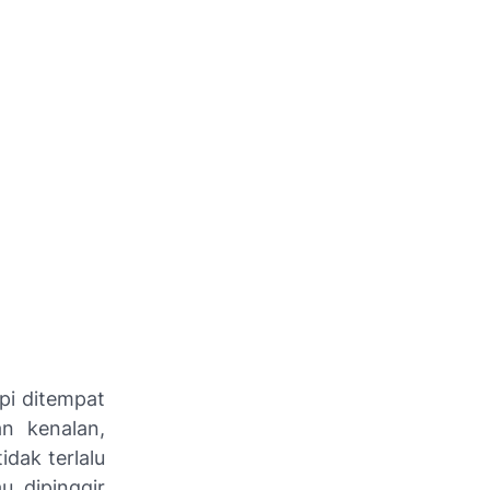
pi ditempat
n kenalan,
dak terlalu
u dipinggir