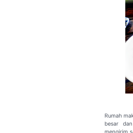
Rumah maka
besar dan
mengirim s