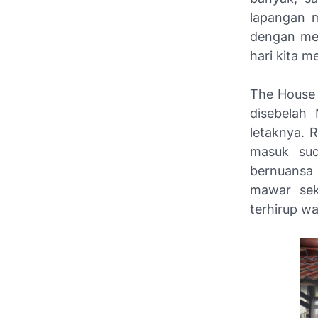
lapangan 
dengan me
hari kita m
The House 
disebelah
letaknya. 
masuk sud
bernuansa
mawar sek
terhirup w