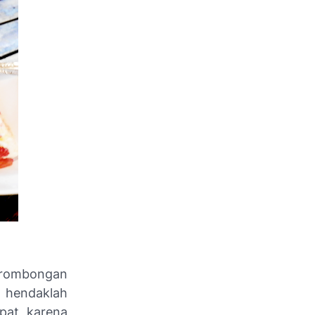
a rombongan
 hendaklah
pat, karena