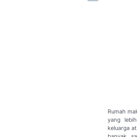
Rumah maka
yang lebi
keluarga a
banyak, sa