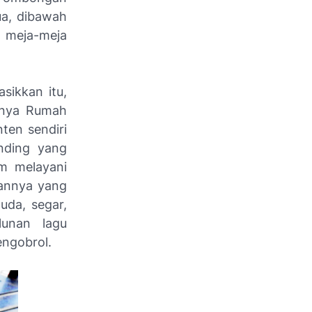
ua, dibawah
 meja-meja
sikkan itu,
nnya Rumah
ten sendiri
inding yang
am melayani
yannya yang
uda, segar,
unan lagu
engobrol.