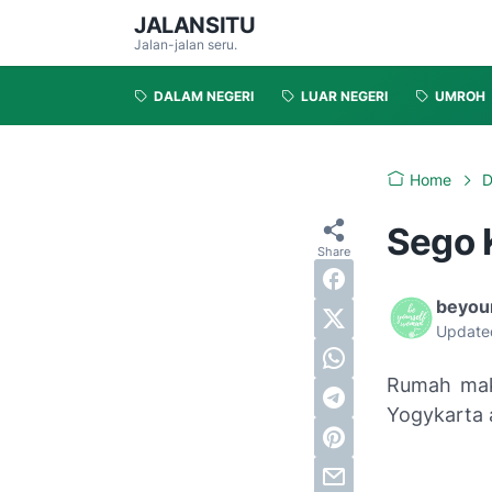
JALANSITU
Jalan-jalan seru.
DALAM NEGERI
LUAR NEGERI
UMROH
Home
D
Sego 
beyou
Update
Rumah mak
Yogykarta 