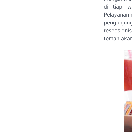
di tiap w
Pelayanann
pengunjung
resepsioni
teman akan 