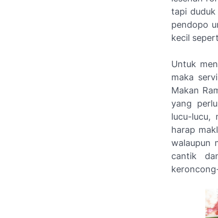
tapi duduk
pendopo u
kecil seper
Untuk meng
maka serv
Makan Rami
yang perlu
lucu-lucu,
harap makl
walaupun m
cantik d
keroncong-