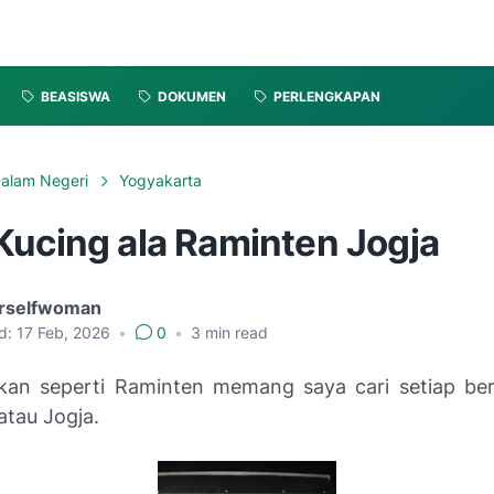
BEASISWA
DOKUMEN
PERLENGKAPAN
alam Negeri
Yogyakarta
Kucing ala Raminten Jogja
rselfwoman
d:
17 Feb, 2026
•
0
•
3
min read
an seperti Raminten memang saya cari setiap ber
atau Jogja.