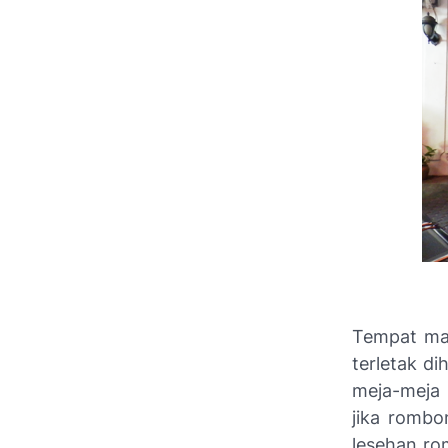
Tempat ma
terletak d
meja-meja 
jika rombo
lesehan ro